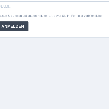
ssen Sie diesen optionalen Hilfetext an, bevor Sie Ihr Formular veröffentlichen.
ANMELDEN